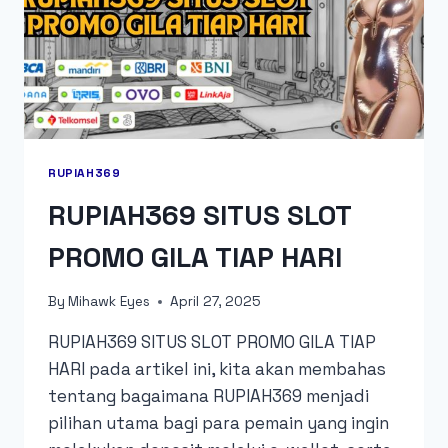
RUPIAH369
RUPIAH369 SITUS SLOT
PROMO GILA TIAP HARI
By
Mihawk Eyes
April 27, 2025
RUPIAH369 SITUS SLOT PROMO GILA TIAP
HARI pada artikel ini, kita akan membahas
tentang bagaimana RUPIAH369 menjadi
pilihan utama bagi para pemain yang ingin