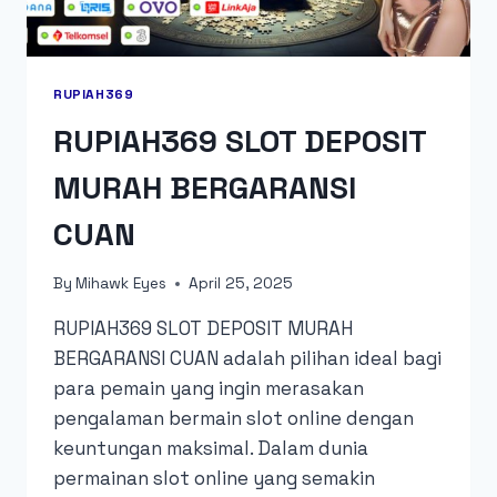
RUPIAH369
RUPIAH369 SLOT DEPOSIT
MURAH BERGARANSI
CUAN
By
Mihawk Eyes
April 25, 2025
RUPIAH369 SLOT DEPOSIT MURAH
BERGARANSI CUAN adalah pilihan ideal bagi
para pemain yang ingin merasakan
pengalaman bermain slot online dengan
keuntungan maksimal. Dalam dunia
permainan slot online yang semakin