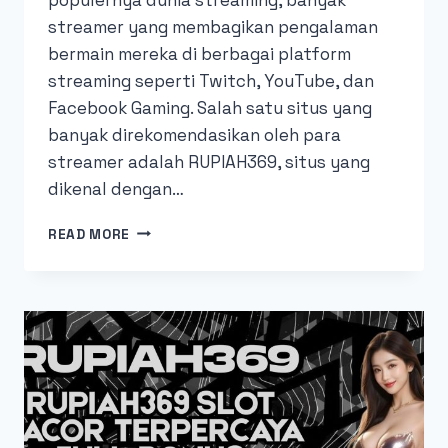
streamer yang membagikan pengalaman
bermain mereka di berbagai platform
streaming seperti Twitch, YouTube, dan
Facebook Gaming. Salah satu situs yang
banyak direkomendasikan oleh para
streamer adalah RUPIAH369, situs yang
dikenal dengan…
RUPIAH369 SITUS
READ MORE
SLOT
GACOR
REKOMENDASI
STREAMER