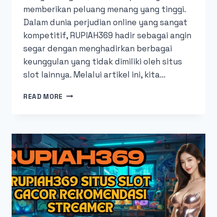
memberikan peluang menang yang tinggi.
Dalam dunia perjudian online yang sangat
kompetitif, RUPIAH369 hadir sebagai angin
segar dengan menghadirkan berbagai
keunggulan yang tidak dimiliki oleh situs
slot lainnya. Melalui artikel ini, kita…
RUPIAH369 SLOT
READ MORE
GACOR
KEMENANGAN
SETIAP
PUTAR