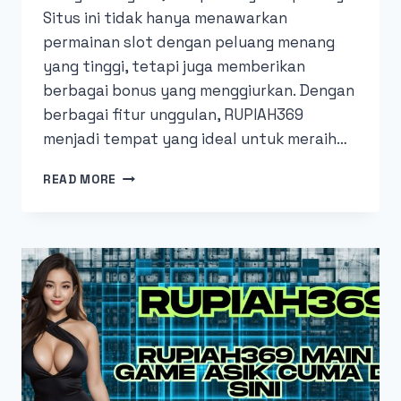
Situs ini tidak hanya menawarkan
permainan slot dengan peluang menang
yang tinggi, tetapi juga memberikan
berbagai bonus yang menggiurkan. Dengan
berbagai fitur unggulan, RUPIAH369
menjadi tempat yang ideal untuk meraih…
RUPIAH369
READ MORE
SLOT
GACOR
TERPERCAYA
FULL
BONUS