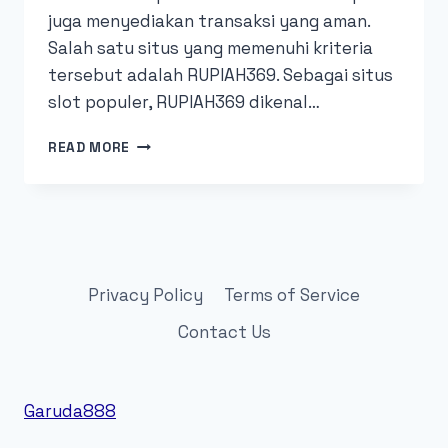
juga menyediakan transaksi yang aman.
Salah satu situs yang memenuhi kriteria
tersebut adalah RUPIAH369. Sebagai situs
slot populer, RUPIAH369 dikenal…
RUPIAH369 SITUS
READ MORE
SLOT
POPULER
TRANSAKSI
AMAN
Privacy Policy
Terms of Service
Contact Us
Garuda888