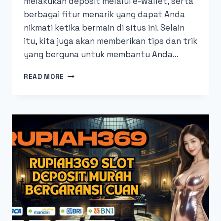
melakukan deposit melalui e-wallet, serta
berbagai fitur menarik yang dapat Anda
nikmati ketika bermain di situs ini. Selain
itu, kita juga akan memberikan tips dan trik
yang berguna untuk membantu Anda…
RUPIAH369 SITUS
READ MORE
SLOT
PROMO
GILA
TIAP
HARI