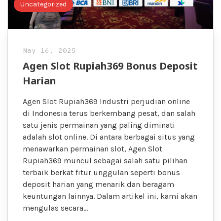
Uncategorized
May 16, 2025
Agen Slot Rupiah369 Bonus Deposit
Harian
Agen Slot Rupiah369 Industri perjudian online
di Indonesia terus berkembang pesat, dan salah
satu jenis permainan yang paling diminati
adalah slot online. Di antara berbagai situs yang
menawarkan permainan slot, Agen Slot
Rupiah369 muncul sebagai salah satu pilihan
terbaik berkat fitur unggulan seperti bonus
deposit harian yang menarik dan beragam
keuntungan lainnya. Dalam artikel ini, kami akan
mengulas secara…