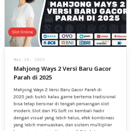
Slot Online
May 20, 2025
Mahjong Ways 2 Versi Baru Gacor
Parah di 2025
Mahjong Ways 2 Versi Baru Gacor Parah di
2025 jadi bukti kalau game bertema tradisional
bisa tetap bersinar di tengah persaingan slot
modern. Slot dari PG Soft ini kembali hadir
dengan visual yang lebih halus, efek kombinasi
yang lebih memuaskan, dan sistem multiplier