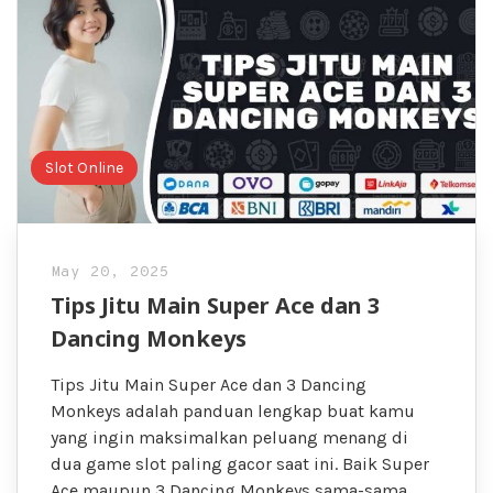
Slot Online
May 20, 2025
Tips Jitu Main Super Ace dan 3
Dancing Monkeys
Tips Jitu Main Super Ace dan 3 Dancing
Monkeys adalah panduan lengkap buat kamu
yang ingin maksimalkan peluang menang di
dua game slot paling gacor saat ini. Baik Super
Ace maupun 3 Dancing Monkeys sama-sama