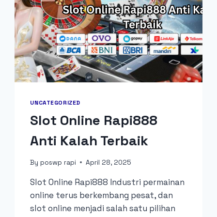
UNCATEGORIZED
Slot Online Rapi888
Anti Kalah Terbaik
By
poswp rapi
April 28, 2025
Slot Online Rapi888 Industri permainan
online terus berkembang pesat, dan
slot online menjadi salah satu pilihan