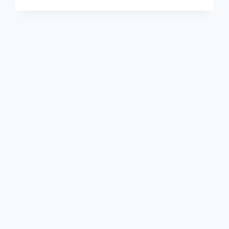
SLOT
ONLINE
TANPA
MAINTENANCE
2025