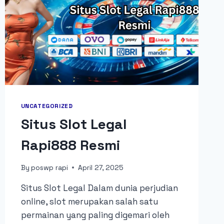
UNCATEGORIZED
Situs Slot Legal
Rapi888 Resmi
By
poswp rapi
April 27, 2025
Situs Slot Legal Dalam dunia perjudian
online, slot merupakan salah satu
permainan yang paling digemari oleh