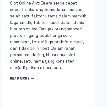
Slot Online Anti Di era serba cepat
seperti sekarang, kemudahan menjadi
salah satu faktor utama dalam memilih
layanan digital, termasuk dalam dunia
hiburan online. Banyak orang mencari
platform yang tidak hanya seru
dimainkan, tetapi juga praktis, simpel,
dan tidak bikin ribet. Dalam ranah
permainan daring, khususnya slot
online, satu nama yang konsisten
menjadi pilihan utama para…
SLOT
READ MORE
ONLINE
ANTI
RIBET
CUMA
RAPI888