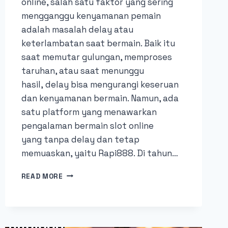
online, salah satu faktor yang sering
mengganggu kenyamanan pemain
adalah masalah delay atau
keterlambatan saat bermain. Baik itu
saat memutar gulungan, memproses
taruhan, atau saat menunggu
hasil, delay bisa mengurangi keseruan
dan kenyamanan bermain. Namun, ada
satu platform yang menawarkan
pengalaman bermain slot online
yang tanpa delay dan tetap
memuaskan, yaitu Rapi888. Di tahun…
SLOT
READ MORE
ONLINE
NO
DELAY
MAIN
RAPI888