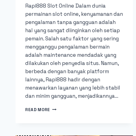
Rapi888 Slot Online Dalam dunia
permainan slot online, kenyamanan dan
pengalaman tanpa gangguan adalah
hal yang sangat diinginkan oleh setiap
pemain. Salah satu faktor yang sering
mengganggu pengalaman bermain
adalah maintenance mendadak yang
dilakukan oleh penyedia situs. Namun,
berbeda dengan banyak platform
lainnya, Rapi888 hadir dengan
menawarkan layanan yang lebih stabil
dan minim gangguan, menjadikannya…
RAPI888
READ MORE
SLOT
ONLINE
TANPA
MAINTENANCE