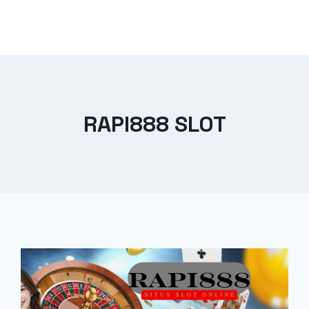
RAPI888 SLOT