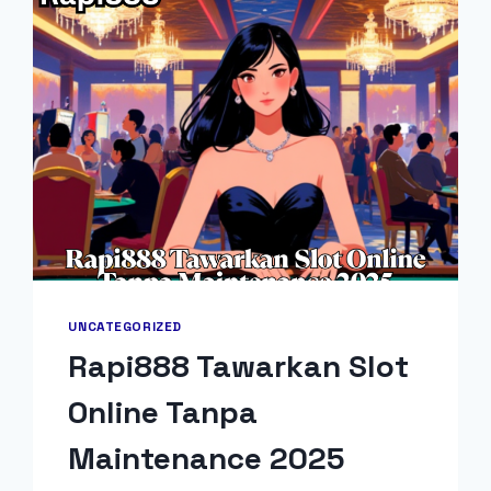
UNCATEGORIZED
Rapi888 Tawarkan Slot
Online Tanpa
Maintenance 2025