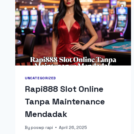
UNCATEGORIZED
Rapi888 Slot Online
Tanpa Maintenance
Mendadak
By
poswp rapi
April 26, 2025