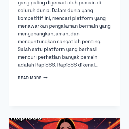
yang paling digemari oleh pemain di
seluruh dunia. Dalam dunia yang
kompetitif ini, mencari platform yang
menawarkan pengalaman bermain yang
menyenangkan, aman, dan
menguntungkan sangatlah penting.
Salah satu platform yang berhasil
mencuri perhatian banyak pemain
adalah Rapi888. Rapi888 dikenal…
SLOT
READ MORE
ONLINE
RAPI888
ANTI
KALAH
TERBAIK