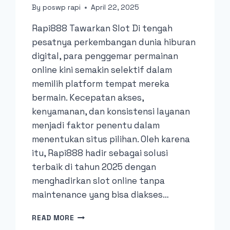
By
poswp rapi
April 22, 2025
Rapi888 Tawarkan Slot Di tengah
pesatnya perkembangan dunia hiburan
digital, para penggemar permainan
online kini semakin selektif dalam
memilih platform tempat mereka
bermain. Kecepatan akses,
kenyamanan, dan konsistensi layanan
menjadi faktor penentu dalam
menentukan situs pilihan. Oleh karena
itu, Rapi888 hadir sebagai solusi
terbaik di tahun 2025 dengan
menghadirkan slot online tanpa
maintenance yang bisa diakses…
RAPI888
READ MORE
TAWARKAN