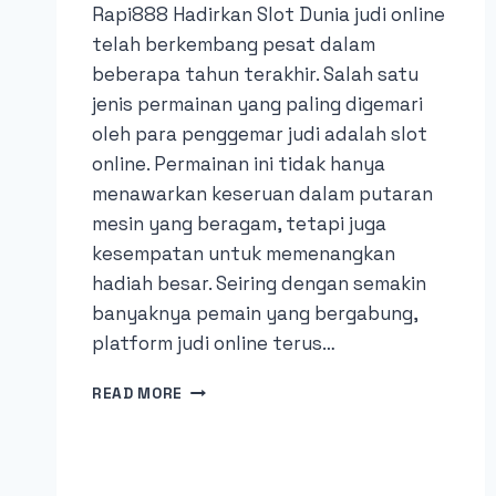
Rapi888 Hadirkan Slot Dunia judi online
telah berkembang pesat dalam
beberapa tahun terakhir. Salah satu
jenis permainan yang paling digemari
oleh para penggemar judi adalah slot
online. Permainan ini tidak hanya
menawarkan keseruan dalam putaran
mesin yang beragam, tetapi juga
kesempatan untuk memenangkan
hadiah besar. Seiring dengan semakin
banyaknya pemain yang bergabung,
platform judi online terus…
RAPI888
READ MORE
HADIRKAN
SLOT
ONLINE
TERUPDATE