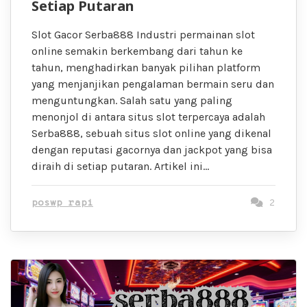
Setiap Putaran
Slot Gacor Serba888 Industri permainan slot
online semakin berkembang dari tahun ke
tahun, menghadirkan banyak pilihan platform
yang menjanjikan pengalaman bermain seru dan
menguntungkan. Salah satu yang paling
menonjol di antara situs slot terpercaya adalah
Serba888, sebuah situs slot online yang dikenal
dengan reputasi gacornya dan jackpot yang bisa
diraih di setiap putaran. Artikel ini…
poswp rapi
2