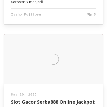
Serba888 menjadi…
Issho Fujitora
5
Uncategorized
May 10, 2025
Slot Gacor Serba888 Online Jackpot