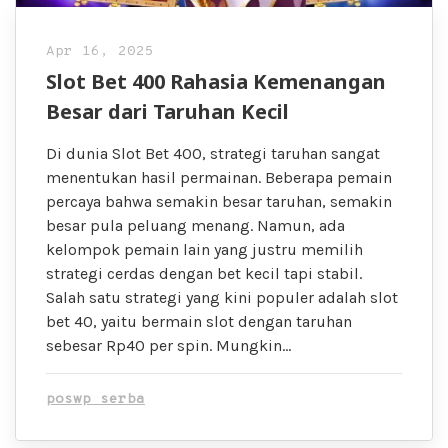
Apr 16, 2025
Slot Bet 400 Rahasia Kemenangan
Besar dari Taruhan Kecil
Di dunia Slot Bet 400, strategi taruhan sangat
menentukan hasil permainan. Beberapa pemain
percaya bahwa semakin besar taruhan, semakin
besar pula peluang menang. Namun, ada
kelompok pemain lain yang justru memilih
strategi cerdas dengan bet kecil tapi stabil.
Salah satu strategi yang kini populer adalah slot
bet 40, yaitu bermain slot dengan taruhan
sebesar Rp40 per spin. Mungkin…
poswp serba