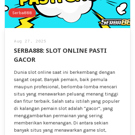
Serba888
Aug 27, 2025
SERBA888: SLOT ONLINE PASTI
GACOR
Dunia slot online saat ini berkembang dengan
sangat cepat. Banyak pemain, baik pemula
maupun profesional, berlomba-lomba mencari
situs yang menawarkan peluang menang tinggi
dan fitur terbaik. Salah satu istilah yang populer
di kalangan pemain slot adalah “gacor”, yang
menggambarkan permainan yang sering
memberikan kemenangan. Di antara sekian
banyak situs yang menawarkan game slot,