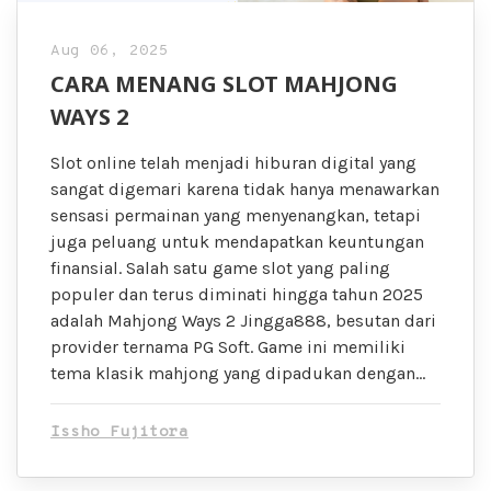
Aug 06, 2025
CARA MENANG SLOT MAHJONG
WAYS 2
Slot online telah menjadi hiburan digital yang
sangat digemari karena tidak hanya menawarkan
sensasi permainan yang menyenangkan, tetapi
juga peluang untuk mendapatkan keuntungan
finansial. Salah satu game slot yang paling
populer dan terus diminati hingga tahun 2025
adalah Mahjong Ways 2 Jingga888, besutan dari
provider ternama PG Soft. Game ini memiliki
tema klasik mahjong yang dipadukan dengan…
Issho Fujitora