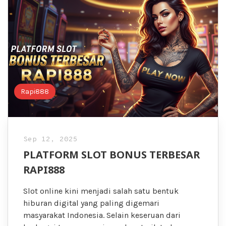
Rapi888
Sep 12, 2025
PLATFORM SLOT BONUS TERBESAR
RAPI888
Slot online kini menjadi salah satu bentuk
hiburan digital yang paling digemari
masyarakat Indonesia. Selain keseruan dari