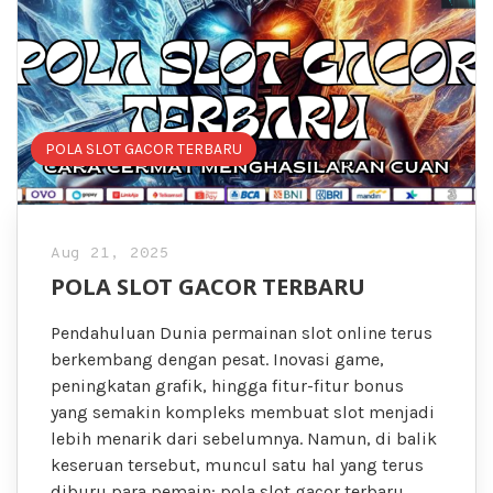
POLA SLOT GACOR TERBARU
Aug 21, 2025
POLA SLOT GACOR TERBARU
Pendahuluan Dunia permainan slot online terus
berkembang dengan pesat. Inovasi game,
peningkatan grafik, hingga fitur-fitur bonus
yang semakin kompleks membuat slot menjadi
lebih menarik dari sebelumnya. Namun, di balik
keseruan tersebut, muncul satu hal yang terus
diburu para pemain: pola slot gacor terbaru.