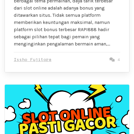
berbagai tema permainan, daya tarik terbesar
dari slot online adalah adanya bonus yang
ditawarkan situs. Tidak semua platform
memberikan keuntungan maksimal, namun
platform slot bonus terbesar RAPI888 hadir
sebagai pilihan tepat bagi pemain yang
menginginkan pengalaman bermain aman,…
Issho Fujitora
4