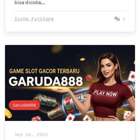
bisa dicoba,…
Issho Fujitora
3
Garuda888
Sep 16, 2025