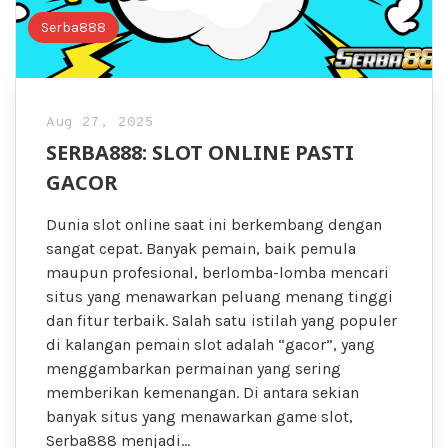
Serba888
Aug 27, 2025
SERBA888: SLOT ONLINE PASTI
GACOR
Dunia slot online saat ini berkembang dengan
sangat cepat. Banyak pemain, baik pemula
maupun profesional, berlomba-lomba mencari
situs yang menawarkan peluang menang tinggi
dan fitur terbaik. Salah satu istilah yang populer
di kalangan pemain slot adalah “gacor”, yang
menggambarkan permainan yang sering
memberikan kemenangan. Di antara sekian
banyak situs yang menawarkan game slot,
Serba888 menjadi…