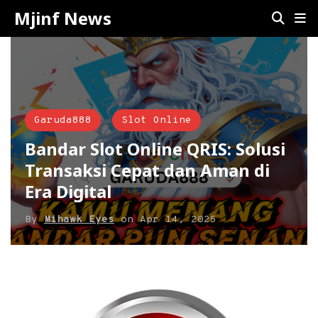
Mjinf News
Garuda888
Slot Online
Bandar Slot Online QRIS: Solusi
Transaksi Cepat dan Aman di
Era Digital
By
Mihawk Eyes
on
Apr 14, 2025