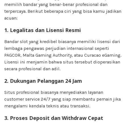
memilih bandar yang benar-benar profesional dan
terpercaya. Berikut beberapa ciri yang bisa kamu jadikan
acuan:
1. Legalitas dan Lisensi Resmi
Bandar slot yang kredibel biasanya memiliki lisensi dari
lembaga pengawas perjudian internasional seperti
PAGCOR, Malta Gaming Authority, atau Curacao eGaming.
Lisensi ini menjamin bahwa situs tersebut dioperasikan
secara profesional dan adil.
2. Dukungan Pelanggan 24 Jam
Situs profesional biasanya menyediakan layanan
customer service 24/7 yang siap membantu pemain jika
mengalami kendala teknis atau transaksi.
3. Proses Deposit dan Withdraw Cepat