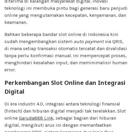
diterima di kalangan masyarakat digital. Inovasi
teknologi ini membuka pintu bagi generasi baru penjudi
online yang mengutamakan kecepatan, kenyamanan, dan
keamanan.
Bahkan beberapa bandar slot online di Indonesia kini
sudah mengembangkan sistem
auto payment
via QRIS,
di mana setiap transaksi otomatis tercatat dan divalidasi
tanpa perlu konfirmasi manual. Ini mempercepat proses,
menghindari kesalahan input, dan meminimalisir human
error.
Perkembangan Slot Online dan Integrasi
Digital
Di era industri 4.0, integrasi antara teknologi finansial
(fintech) dan hiburan digital menjadi tak terelakkan. Slot
online
Garuda888 Link
, sebagai bagian dari hiburan
digital, mengikuti arus ini dengan memanfaatkan