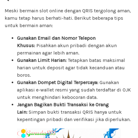
Meski bermain slot online dengan QRIS tergolong aman,
kamu tetap harus berhati-hati. Berikut beberapa tips
untuk bermain aman:
Gunakan Email dan Nomor Telepon
Khusus:
Pisahkan akun pribadi dengan akun
permainan agar lebih aman.
Gunakan Limit Harian:
Tetapkan batas maksimal
harian untuk deposit agar tidak kecanduan atau
boros.
Gunakan Dompet Digital Terpercaya:
Gunakan
aplikasi e-wallet resmi yang sudah terdaftar di OJK
untuk menghindari kebocoran data.
Jangan Bagikan Bukti Transaksi ke Orang
Lain:
Simpan bukti transaksi QRIS hanya untuk
kepentingan pribadi dan verifikasi jika diperlukan.