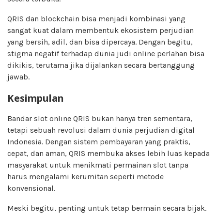
QRIS dan blockchain bisa menjadi kombinasi yang
sangat kuat dalam membentuk ekosistem perjudian
yang bersih, adil, dan bisa dipercaya. Dengan begitu,
stigma negatif terhadap dunia judi online perlahan bisa
dikikis, terutama jika dijalankan secara bertanggung
jawab.
Kesimpulan
Bandar slot online QRIS bukan hanya tren sementara,
tetapi sebuah revolusi dalam dunia perjudian digital
Indonesia. Dengan sistem pembayaran yang praktis,
cepat, dan aman, QRIS membuka akses lebih luas kepada
masyarakat untuk menikmati permainan slot tanpa
harus mengalami kerumitan seperti metode
konvensional.
Meski begitu, penting untuk tetap bermain secara bijak.