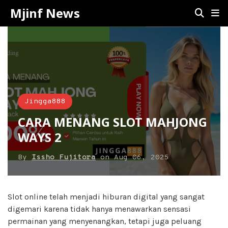
Mjinf News
Jingga888
CARA MENANG SLOT MAHJONG
WAYS 2
By
Issho Fujitora
on
Aug 06, 2025
Slot online telah menjadi hiburan digital yang sangat
digemari karena tidak hanya menawarkan sensasi
permainan yang menyenangkan, tetapi juga peluang