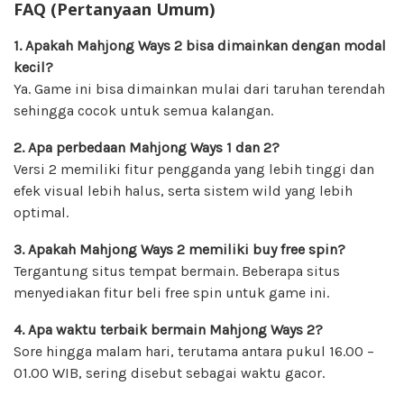
FAQ (Pertanyaan Umum)
1. Apakah Mahjong Ways 2 bisa dimainkan dengan modal
kecil?
Ya. Game ini bisa dimainkan mulai dari taruhan terendah
sehingga cocok untuk semua kalangan.
2. Apa perbedaan Mahjong Ways 1 dan 2?
Versi 2 memiliki fitur pengganda yang lebih tinggi dan
efek visual lebih halus, serta sistem wild yang lebih
optimal.
3. Apakah Mahjong Ways 2 memiliki buy free spin?
Tergantung situs tempat bermain. Beberapa situs
menyediakan fitur beli free spin untuk game ini.
4. Apa waktu terbaik bermain Mahjong Ways 2?
Sore hingga malam hari, terutama antara pukul 16.00 –
01.00 WIB, sering disebut sebagai waktu gacor.