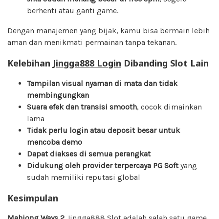
berhenti atau ganti game.
Dengan manajemen yang bijak, kamu bisa bermain lebih
aman dan menikmati permainan tanpa tekanan.
Kelebihan
Jingga888 Login
Dibanding Slot Lain
Tampilan visual nyaman di mata dan tidak
membingungkan
Suara efek dan transisi smooth
, cocok dimainkan
lama
Tidak perlu login atau deposit besar untuk
mencoba demo
Dapat diakses di semua perangkat
Didukung oleh provider terpercaya PG Soft
yang
sudah memiliki reputasi global
Kesimpulan
Mahjong Ways 2
Jingga888 Slot
adalah salah satu game