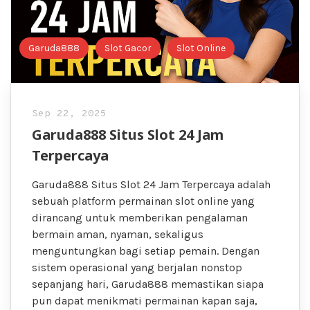
Garuda888
Slot Gacor
Slot Online
Sep 22, 2025
Garuda888 Situs Slot 24 Jam
Terpercaya
Garuda888 Situs Slot 24 Jam Terpercaya adalah
sebuah platform permainan slot online yang
dirancang untuk memberikan pengalaman
bermain aman, nyaman, sekaligus
menguntungkan bagi setiap pemain. Dengan
sistem operasional yang berjalan nonstop
sepanjang hari, Garuda888 memastikan siapa
pun dapat menikmati permainan kapan saja,