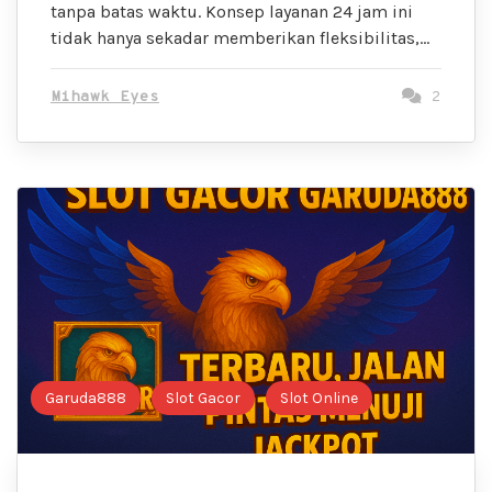
tanpa batas waktu. Konsep layanan 24 jam ini
tidak hanya sekadar memberikan fleksibilitas,…
Mihawk Eyes
2
Garuda888
Slot Gacor
Slot Online