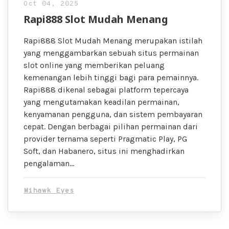
Oct 04, 2025
Rapi888 Slot Mudah Menang
Rapi888 Slot Mudah Menang merupakan istilah
yang menggambarkan sebuah situs permainan
slot online yang memberikan peluang
kemenangan lebih tinggi bagi para pemainnya.
Rapi888 dikenal sebagai platform tepercaya
yang mengutamakan keadilan permainan,
kenyamanan pengguna, dan sistem pembayaran
cepat. Dengan berbagai pilihan permainan dari
provider ternama seperti Pragmatic Play, PG
Soft, dan Habanero, situs ini menghadirkan
pengalaman…
Mihawk Eyes