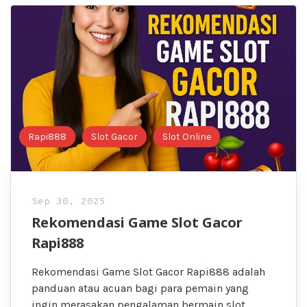
Rapi888
Slot Gacor
Slot Online
Sep 30, 2025
Rekomendasi Game Slot Gacor
Rapi888
Rekomendasi Game Slot Gacor Rapi888 adalah
panduan atau acuan bagi para pemain yang
ingin merasakan pengalaman bermain slot