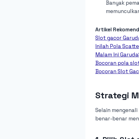
Banyak pemai
memunculkan
Artikel Rekomend
Slot gacor Garud
Inilah Pola Scat
Malam Ini Garuda
Bocoran pola sl
Bocoran Slot Ga
Strategi 
Selain mengenali
benar-benar men