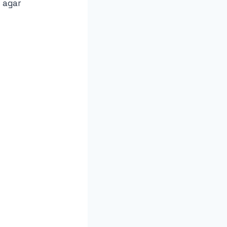
s agar