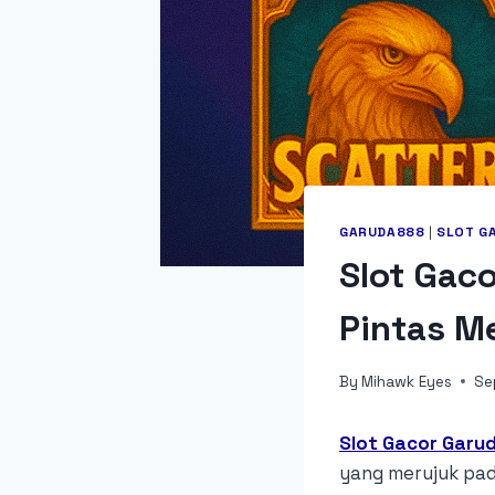
GARUDA888
|
SLOT G
Slot Gaco
Pintas M
By
Mihawk Eyes
Se
Slot Gacor Garu
yang merujuk pad