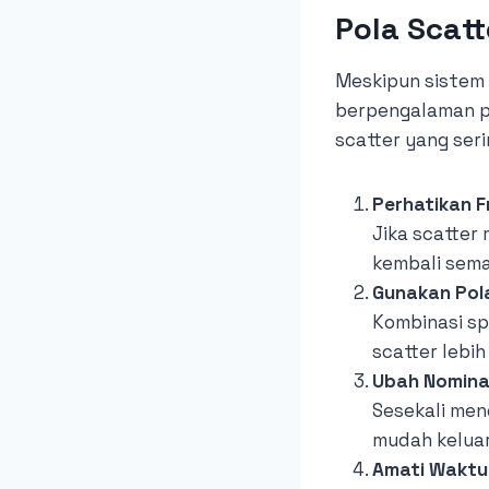
Pola Scat
Meskipun sistem 
berpengalaman pe
scatter yang seri
Perhatikan F
Jika scatter
kembali sema
Gunakan Pol
Kombinasi sp
scatter lebih
Ubah Nomina
Sesekali men
mudah keluar
Amati Waktu