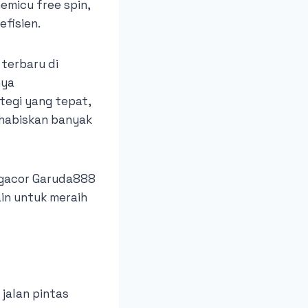
emicu free spin,
fisien.
terbaru di
nya
tegi yang tepat,
habiskan banyak
t gacor Garuda888
in untuk meraih
jalan pintas