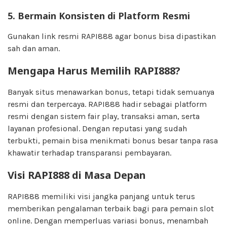
5. Bermain Konsisten di Platform Resmi
Gunakan link resmi RAPI888 agar bonus bisa dipastikan
sah dan aman.
Mengapa Harus Memilih RAPI888?
Banyak situs menawarkan bonus, tetapi tidak semuanya
resmi dan terpercaya. RAPI888 hadir sebagai platform
resmi dengan sistem fair play, transaksi aman, serta
layanan profesional. Dengan reputasi yang sudah
terbukti, pemain bisa menikmati bonus besar tanpa rasa
khawatir terhadap transparansi pembayaran.
Visi RAPI888 di Masa Depan
RAPI888 memiliki visi jangka panjang untuk terus
memberikan pengalaman terbaik bagi para pemain slot
online. Dengan memperluas variasi bonus, menambah