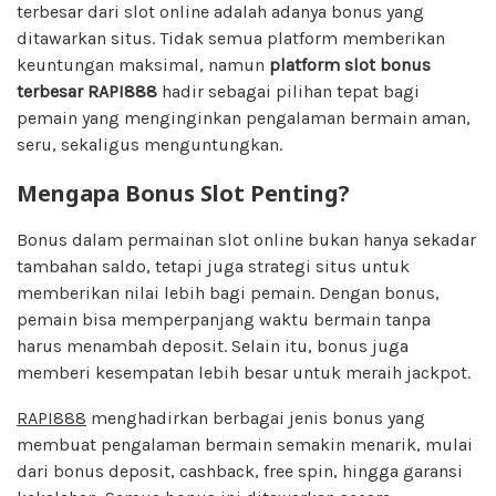
terbesar dari slot online adalah adanya bonus yang
ditawarkan situs. Tidak semua platform memberikan
keuntungan maksimal, namun
platform slot bonus
terbesar RAPI888
hadir sebagai pilihan tepat bagi
pemain yang menginginkan pengalaman bermain aman,
seru, sekaligus menguntungkan.
Mengapa Bonus Slot Penting?
Bonus dalam permainan slot online bukan hanya sekadar
tambahan saldo, tetapi juga strategi situs untuk
memberikan nilai lebih bagi pemain. Dengan bonus,
pemain bisa memperpanjang waktu bermain tanpa
harus menambah deposit. Selain itu, bonus juga
memberi kesempatan lebih besar untuk meraih jackpot.
RAPI888
menghadirkan berbagai jenis bonus yang
membuat pengalaman bermain semakin menarik, mulai
dari bonus deposit, cashback, free spin, hingga garansi