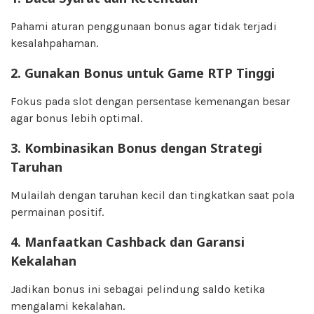
Pahami aturan penggunaan bonus agar tidak terjadi
kesalahpahaman.
2. Gunakan Bonus untuk Game RTP Tinggi
Fokus pada slot dengan persentase kemenangan besar
agar bonus lebih optimal.
3. Kombinasikan Bonus dengan Strategi
Taruhan
Mulailah dengan taruhan kecil dan tingkatkan saat pola
permainan positif.
4. Manfaatkan Cashback dan Garansi
Kekalahan
Jadikan bonus ini sebagai pelindung saldo ketika
mengalami kekalahan.