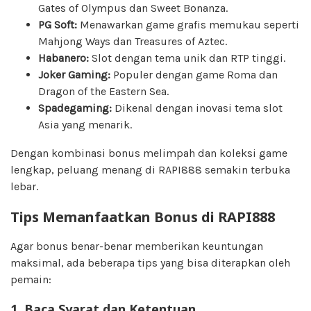
Gates of Olympus dan Sweet Bonanza.
PG Soft:
Menawarkan game grafis memukau seperti
Mahjong Ways dan Treasures of Aztec.
Habanero:
Slot dengan tema unik dan RTP tinggi.
Joker Gaming:
Populer dengan game Roma dan
Dragon of the Eastern Sea.
Spadegaming:
Dikenal dengan inovasi tema slot
Asia yang menarik.
Dengan kombinasi bonus melimpah dan koleksi game
lengkap, peluang menang di RAPI888 semakin terbuka
lebar.
Tips Memanfaatkan Bonus di RAPI888
Agar bonus benar-benar memberikan keuntungan
maksimal, ada beberapa tips yang bisa diterapkan oleh
pemain:
1. Baca Syarat dan Ketentuan