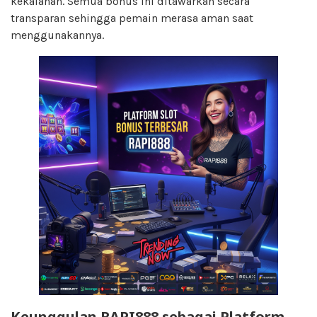
kekalahan. Semua bonus ini ditawarkan secara
transparan sehingga pemain merasa aman saat
menggunakannya.
Keunggulan RAPI888 sebagai Platform