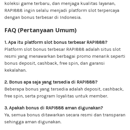
koleksi game terbaru, dan menjaga kualitas layanan,
RAPI888 ingin selalu menjadi platform slot terpercaya
dengan bonus terbesar di Indonesia.
FAQ (Pertanyaan Umum)
1. Apa itu platform slot bonus terbesar RAPI888?
Platform slot bonus terbesar RAPI888 adalah situs slot
resmi yang menawarkan berbagai promo menarik seperti
bonus deposit, cashback, free spin, dan garansi
kekalahan.
2. Bonus apa saja yang tersedia di RAPI888?
Beberapa bonus yang tersedia adalah deposit, cashback,
free spin, serta program loyalitas untuk member.
3. Apakah bonus di RAPI888 aman digunakan?
Ya, semua bonus ditawarkan secara resmi dan transparan
sehingga aman digunakan.