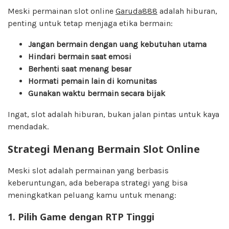
Meski permainan slot online
Garuda888
adalah hiburan,
penting untuk tetap menjaga etika bermain:
Jangan bermain dengan uang kebutuhan utama
Hindari bermain saat emosi
Berhenti saat menang besar
Hormati pemain lain di komunitas
Gunakan waktu bermain secara bijak
Ingat, slot adalah hiburan, bukan jalan pintas untuk kaya
mendadak.
Strategi Menang Bermain Slot Online
Meski slot adalah permainan yang berbasis
keberuntungan, ada beberapa strategi yang bisa
meningkatkan peluang kamu untuk menang:
1. Pilih Game dengan RTP Tinggi