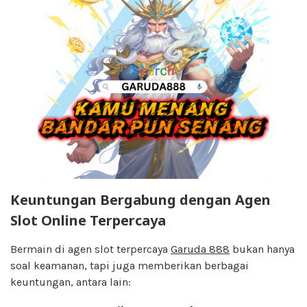
Keuntungan Bergabung dengan Agen
Slot Online Terpercaya
Bermain di agen slot terpercaya
Garuda 888
bukan hanya
soal keamanan, tapi juga memberikan berbagai
keuntungan, antara lain: