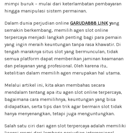
mimpi buruk – mulai dari keterlambatan pembayaran
hingga manipulasi sistem permainan.
Dalam dunia perjudian online
GARUDA888 LINK
y
ang
semakin berkembang, memilih agen slot online
terpercaya menjadi langkah penting bagi para pemain
yang ingin meraih keuntungan tanpa rasa khawatir. Di
tengah maraknya situs slot yang bermunculan, tidak
semua platform dapat memberikan jaminan keamanan
dan pelayanan yang profesional. Oleh karena itu,
ketelitian dalam memilih agen merupakan hal utama.
Melalui artikel ini, kita akan membahas secara
mendalam tentang apa itu agen slot online terpercaya,
bagaimana cara memilihnya, keuntungan yang bisa
didapatkan, serta tips dan trik agar bermain slot tidak
hanya menyenangkan, tetapi juga menguntungkan.
Salah satu ciri dari agen slot terpercaya adalah memiliki
lisensi resmi dari lembaga perjudian internasional.