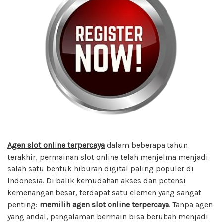
Agen slot online terpercaya
dalam beberapa tahun
terakhir, permainan slot online telah menjelma menjadi
salah satu bentuk hiburan digital paling populer di
Indonesia. Di balik kemudahan akses dan potensi
kemenangan besar, terdapat satu elemen yang sangat
penting:
memilih agen slot online terpercaya
. Tanpa agen
yang andal, pengalaman bermain bisa berubah menjadi