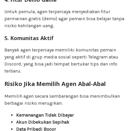
Untuk pemula, agen terpercaya menyediakan fitur
permainan gratis (demo) agar pemain bisa belajar tanpa
risiko kehilangan uang.
5.
Komunitas Aktif
Banyak agen terpercaya memiliki komunitas pemain
yang aktif di grup media sosial seperti Telegram atau
Discord, yang bisa jadi tempat bertukar tips dan info
terbaru.
Risiko Jika Memilih Agen Abal-Abal
Memilih agen secara sembarangan bisa menimbulkan
berbagai risiko merugikan:
Kemenangan Tidak Dibayar
Akun Dibekukan Sepihak
Data Pribadi Bocor