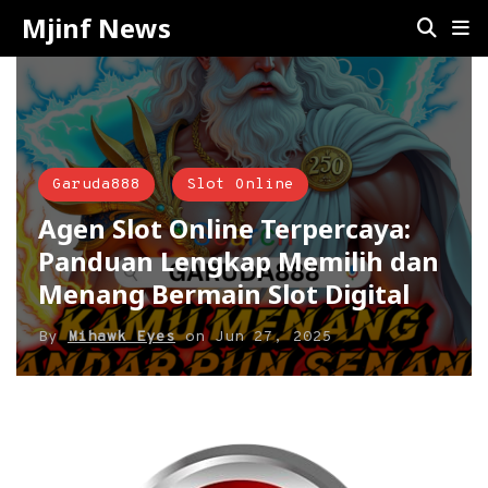
Mjinf News
Garuda888
Slot Online
Agen Slot Online Terpercaya:
Panduan Lengkap Memilih dan
Menang Bermain Slot Digital
By
Mihawk Eyes
on
Jun 27, 2025