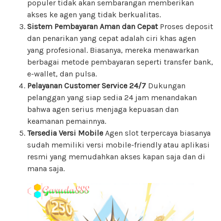
populer tidak akan sembarangan memberikan
akses ke agen yang tidak berkualitas.
Sistem Pembayaran Aman dan Cepat
Proses deposit
dan penarikan yang cepat adalah ciri khas agen
yang profesional. Biasanya, mereka menawarkan
berbagai metode pembayaran seperti transfer bank,
e-wallet, dan pulsa.
Pelayanan Customer Service 24/7
Dukungan
pelanggan yang siap sedia 24 jam menandakan
bahwa agen serius menjaga kepuasan dan
keamanan pemainnya.
Tersedia Versi Mobile
Agen slot terpercaya biasanya
sudah memiliki versi mobile-friendly atau aplikasi
resmi yang memudahkan akses kapan saja dan di
mana saja.