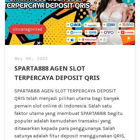
Uncategorized
May 08, 2025
SPARTA888 AGEN SLOT
TERPERCAYA DEPOSIT QRIS
SPARTA888 AGEN SLOT TERPERCAYA DEPOSIT
QRIS telah menjadi pilihan utama bagi banyak
pemain slot online di Indonesia. Salah satu
faktor utama yang membuat SPARTA888 begitu
populer adalah kemudahan transaksi yang
ditawarkan kepada para penggunanya. Salah
satunya adalah fitur deposit menggunakan QRIS,