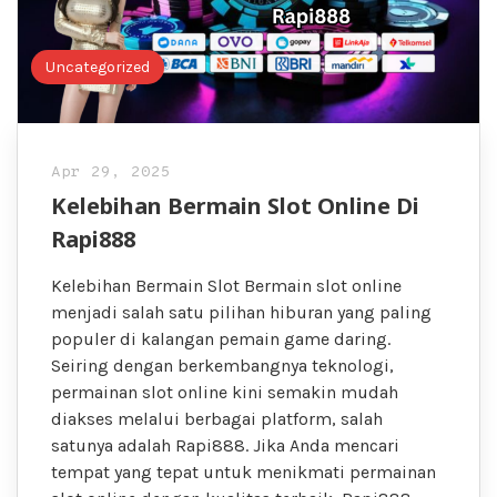
Uncategorized
Apr 29, 2025
Kelebihan Bermain Slot Online Di
Rapi888
Kelebihan Bermain Slot Bermain slot online
menjadi salah satu pilihan hiburan yang paling
populer di kalangan pemain game daring.
Seiring dengan berkembangnya teknologi,
permainan slot online kini semakin mudah
diakses melalui berbagai platform, salah
satunya adalah Rapi888. Jika Anda mencari
tempat yang tepat untuk menikmati permainan