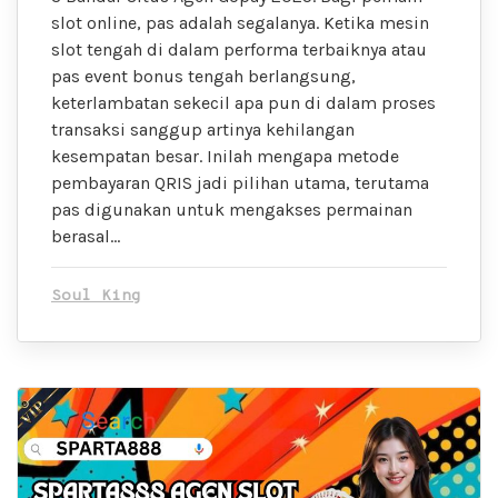
slot online, pas adalah segalanya. Ketika mesin
slot tengah di dalam performa terbaiknya atau
pas event bonus tengah berlangsung,
keterlambatan sekecil apa pun di dalam proses
transaksi sanggup artinya kehilangan
kesempatan besar. Inilah mengapa metode
pembayaran QRIS jadi pilihan utama, terutama
pas digunakan untuk mengakses permainan
berasal…
Soul King