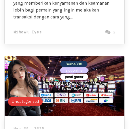
yang memberikan kenyamanan dan keamanan
lebih bagi pemain yang ingin melakukan
transaksi dengan cara yang…
Mihawk Eyes
2
Uncategorized
May 05, 2025