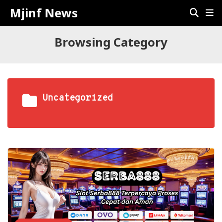
Mjinf News
Browsing Category
Uncategorized