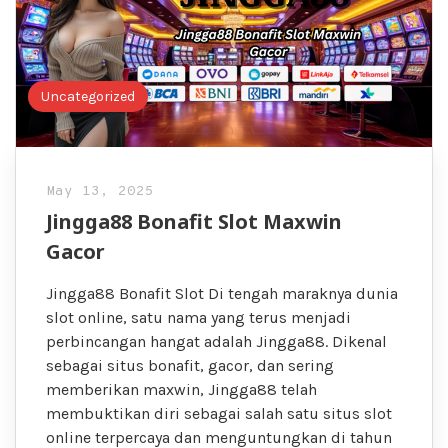
Uncategorized
May 13, 2025
Jingga88 Bonafit Slot Maxwin
Gacor
Jingga88 Bonafit Slot Di tengah maraknya dunia
slot online, satu nama yang terus menjadi
perbincangan hangat adalah Jingga88. Dikenal
sebagai situs bonafit, gacor, dan sering
memberikan maxwin, Jingga88 telah
membuktikan diri sebagai salah satu situs slot
online terpercaya dan menguntungkan di tahun