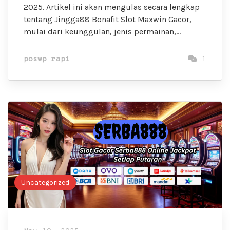
2025. Artikel ini akan mengulas secara lengkap
tentang Jingga88 Bonafit Slot Maxwin Gacor,
mulai dari keunggulan, jenis permainan,…
poswp rapi
1
Uncategorized