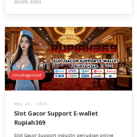
poswp rapi
Uncategorized
May 24, 2025
Slot Gacor Support E-wallet
Rupiah369
Slot Gacor Support Industri perjudian online