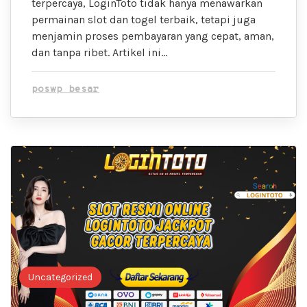
terpercaya, LoginToto tidak hanya menawarkan
permainan slot dan togel terbaik, tetapi juga
menjamin proses pembayaran yang cepat, aman,
dan tanpa ribet. Artikel ini…
poswp besar
Uncategorized