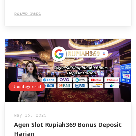
poswp rapi
Uncategorized
May 16, 2025
Agen Slot Rupiah369 Bonus Deposit
Harian