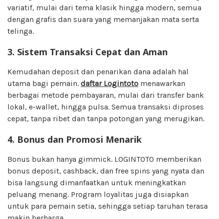
variatif, mulai dari tema klasik hingga modern, semua
dengan grafis dan suara yang memanjakan mata serta
telinga.
3. Sistem Transaksi Cepat dan Aman
Kemudahan deposit dan penarikan dana adalah hal
utama bagi pemain.
daftar Logintoto
menawarkan
berbagai metode pembayaran, mulai dari transfer bank
lokal, e-wallet, hingga pulsa. Semua transaksi diproses
cepat, tanpa ribet dan tanpa potongan yang merugikan.
4. Bonus dan Promosi Menarik
Bonus bukan hanya gimmick. LOGINTOTO memberikan
bonus deposit, cashback, dan free spins yang nyata dan
bisa langsung dimanfaatkan untuk meningkatkan
peluang menang. Program loyalitas juga disiapkan
untuk para pemain setia, sehingga setiap taruhan terasa
makin berharga.