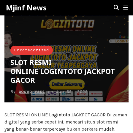
Mjinf News
Uncategorized
SLOT RESMI
ONLINE LOGINTOTO JACKPOT
GACOR
By
poswp rapi
on
Jun 05, 2025
SLOT RESMI ONLINE
Logintoto
JACKPOT GACOR Di zaman
digital yang serba cepat ini, mencari situs slot resmi
yang benar-benar terpercaya bukan perkara mudah.