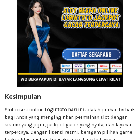
Kesimpulan
Slot resmi online
Logintoto hari ini
adalah pilihan terbaik
bagi Anda yang menginginkan permainan slot dengan
sistem yang jujur, jackpot gacor yang nyata, dan layanan
terpercaya. Dengan lisensi resmi, beragam pilihan game
berkualitas, sistem transaksi cepat, serta layanan