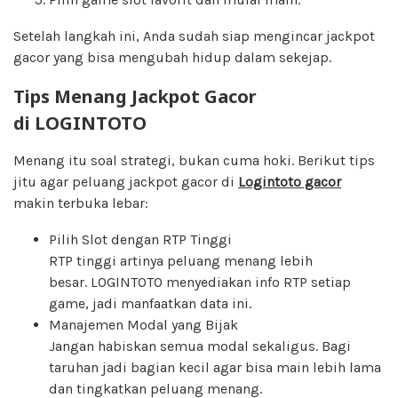
Setelah langkah ini, Anda sudah siap mengincar jackpot
gacor yang bisa mengubah hidup dalam sekejap.
Tips Menang Jackpot Gacor
di LOGINTOTO
Menang itu soal strategi, bukan cuma hoki. Berikut tips
jitu agar peluang jackpot gacor di
Logintoto gacor
makin terbuka lebar:
Pilih Slot dengan RTP Tinggi
RTP tinggi artinya peluang menang lebih
besar. LOGINTOTO menyediakan info RTP setiap
game, jadi manfaatkan data ini.
Manajemen Modal yang Bijak
Jangan habiskan semua modal sekaligus. Bagi
taruhan jadi bagian kecil agar bisa main lebih lama
dan tingkatkan peluang menang.