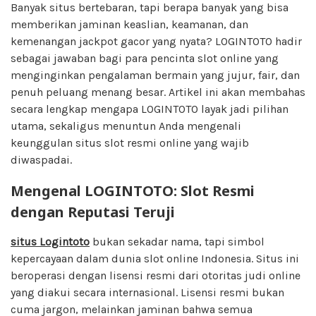
Banyak situs bertebaran, tapi berapa banyak yang bisa
memberikan jaminan keaslian, keamanan, dan
kemenangan jackpot gacor yang nyata? LOGINTOTO hadir
sebagai jawaban bagi para pencinta slot online yang
menginginkan pengalaman bermain yang jujur, fair, dan
penuh peluang menang besar. Artikel ini akan membahas
secara lengkap mengapa LOGINTOTO layak jadi pilihan
utama, sekaligus menuntun Anda mengenali
keunggulan situs slot resmi online yang wajib
diwaspadai.
Mengenal LOGINTOTO: Slot Resmi
dengan Reputasi Teruji
situs Logintoto
bukan sekadar nama, tapi simbol
kepercayaan dalam dunia slot online Indonesia. Situs ini
beroperasi dengan lisensi resmi dari otoritas judi online
yang diakui secara internasional. Lisensi resmi bukan
cuma jargon, melainkan jaminan bahwa semua