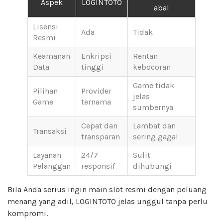
Aspek
LOGINTOTO
abal
Lisensi
Ada
Tidak
Resmi
Keamanan
Enkripsi
Rentan
Data
tinggi
kebocoran
Game tidak
Pilihan
Provider
jelas
Game
ternama
sumbernya
Cepat dan
Lambat dan
Transaksi
transparan
sering gagal
Layanan
24/7
Sulit
Pelanggan
responsif
dihubungi
Bila Anda serius ingin main slot resmi dengan peluang
menang yang adil, LOGINTOTO jelas unggul tanpa perlu
kompromi.