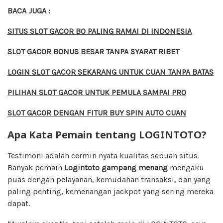
BACA JUGA :
SITUS SLOT GACOR BO PALING RAMAI DI INDONESIA
SLOT GACOR BONUS BESAR TANPA SYARAT RIBET
LOGIN SLOT GACOR SEKARANG UNTUK CUAN TANPA BATAS
PILIHAN SLOT GACOR UNTUK PEMULA SAMPAI PRO
SLOT GACOR DENGAN FITUR BUY SPIN AUTO CUAN
Apa Kata Pemain tentang LOGINTOTO?
Testimoni adalah cermin nyata kualitas sebuah situs.
Banyak pemain
Logintoto gampang menang
mengaku
puas dengan pelayanan, kemudahan transaksi, dan yang
paling penting, kemenangan jackpot yang sering mereka
dapat.