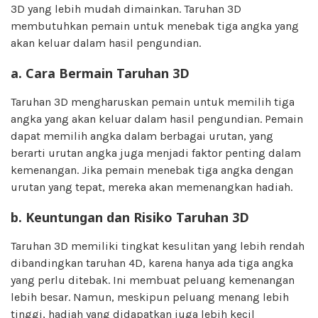
3D yang lebih mudah dimainkan. Taruhan 3D
membutuhkan pemain untuk menebak tiga angka yang
akan keluar dalam hasil pengundian.
a. Cara Bermain Taruhan 3D
Taruhan 3D mengharuskan pemain untuk memilih tiga
angka yang akan keluar dalam hasil pengundian. Pemain
dapat memilih angka dalam berbagai urutan, yang
berarti urutan angka juga menjadi faktor penting dalam
kemenangan. Jika pemain menebak tiga angka dengan
urutan yang tepat, mereka akan memenangkan hadiah.
b. Keuntungan dan Risiko Taruhan 3D
Taruhan 3D memiliki tingkat kesulitan yang lebih rendah
dibandingkan taruhan 4D, karena hanya ada tiga angka
yang perlu ditebak. Ini membuat peluang kemenangan
lebih besar. Namun, meskipun peluang menang lebih
tinggi, hadiah yang didapatkan juga lebih kecil