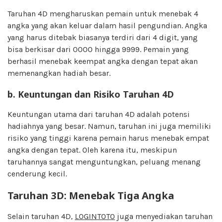
Taruhan 4D mengharuskan pemain untuk menebak 4
angka yang akan keluar dalam hasil pengundian. Angka
yang harus ditebak biasanya terdiri dari 4 digit, yang
bisa berkisar dari 0000 hingga 9999. Pemain yang
berhasil menebak keempat angka dengan tepat akan
memenangkan hadiah besar.
b. Keuntungan dan Risiko Taruhan 4D
Keuntungan utama dari taruhan 4D adalah potensi
hadiahnya yang besar. Namun, taruhan ini juga memiliki
risiko yang tinggi karena pemain harus menebak empat
angka dengan tepat. Oleh karena itu, meskipun
taruhannya sangat menguntungkan, peluang menang
cenderung kecil.
Taruhan 3D: Menebak Tiga Angka
Selain taruhan 4D,
LOGINTOTO
juga menyediakan taruhan