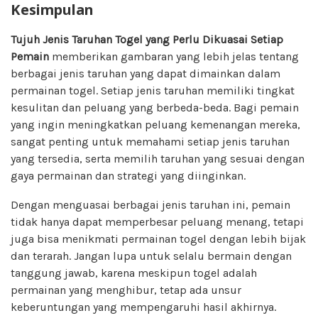
Kesimpulan
Tujuh Jenis Taruhan Togel yang Perlu Dikuasai Setiap
Pemain
memberikan gambaran yang lebih jelas tentang
berbagai jenis taruhan yang dapat dimainkan dalam
permainan togel. Setiap jenis taruhan memiliki tingkat
kesulitan dan peluang yang berbeda-beda. Bagi pemain
yang ingin meningkatkan peluang kemenangan mereka,
sangat penting untuk memahami setiap jenis taruhan
yang tersedia, serta memilih taruhan yang sesuai dengan
gaya permainan dan strategi yang diinginkan.
Dengan menguasai berbagai jenis taruhan ini, pemain
tidak hanya dapat memperbesar peluang menang, tetapi
juga bisa menikmati permainan togel dengan lebih bijak
dan terarah. Jangan lupa untuk selalu bermain dengan
tanggung jawab, karena meskipun togel adalah
permainan yang menghibur, tetap ada unsur
keberuntungan yang mempengaruhi hasil akhirnya.