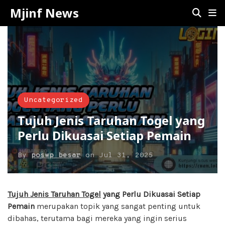
Mjinf News
Uncategorized
Tujuh Jenis Taruhan Togel yang
Perlu Dikuasai Setiap Pemain
By
poswp besar
on
Jul 31, 2025
Tujuh Jenis Taruhan Togel
yang Perlu Dikuasai Setiap
Pemain
merupakan topik yang sangat penting untuk
dibahas, terutama bagi mereka yang ingin serius