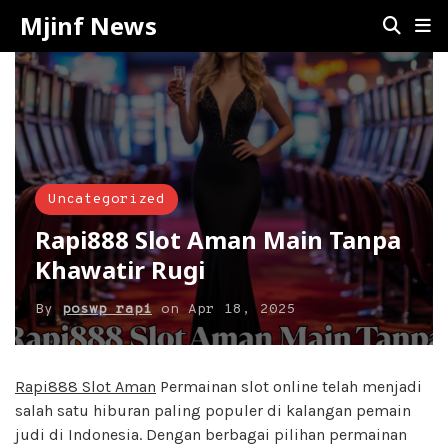
Mjinf News
Uncategorized
Rapi888 Slot Aman Main Tanpa
Khawatir Rugi
By
poswp rapi
on
Apr 18, 2025
Rapi888 Slot Aman
Permainan slot online telah menjadi
salah satu hiburan paling populer di kalangan pemain
judi di Indonesia. Dengan berbagai pilihan permainan