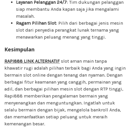
Layanan Pelanggan 24/7
: Tim dukungan pelanggan
siap membantu Anda kapan saja jika mengalami
masalah.
Ragam Pilihan Slot
: Pilih dari berbagai jenis mesin
slot dari penyedia perangkat lunak ternama yang
menawarkan peluang menang yang tinggi.
Kesimpulan
RAPI888 LINK ALTERNATIF
slot aman main tanpa
khawatir rugi adalah pilihan terbaik bagi Anda yang ingin
bermain slot online dengan tenang dan nyaman. Dengan
berbagai fitur keamanan yang canggih, permainan yang
adil, dan berbagai pilihan mesin slot dengan RTP tinggi,
Rapi888 memberikan pengalaman bermain yang
menyenangkan dan menguntungkan. Ingatlah untuk
selalu bermain dengan bijak, mengelola bankroll Anda,
dan memanfaatkan setiap peluang untuk meraih
kemenangan besar.