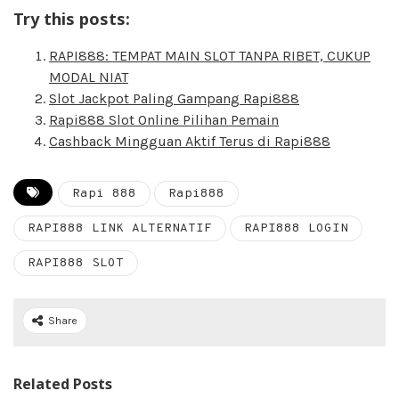
Try this posts:
RAPI888: TEMPAT MAIN SLOT TANPA RIBET, CUKUP
MODAL NIAT
Slot Jackpot Paling Gampang Rapi888
Rapi888 Slot Online Pilihan Pemain
Cashback Mingguan Aktif Terus di Rapi888
Rapi 888
Rapi888
RAPI888 LINK ALTERNATIF
RAPI888 LOGIN
RAPI888 SLOT
Share
Related Posts