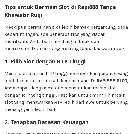
Tips untuk Bermain Slot di Rapi888 Tanpa
Khawatir Rugi
Meskipun permainan slot lebih banyak bergantung pada
keberuntungan, ada beberapa tips yang dapat
membantu Anda bermain dengan bijak dan
memaksimalkan peluang menang tanpa khawatir rugi:
1.
Pilih Slot dengan RTP Tinggi
Mesin slot dengan RTP tinggi memberikan peluang yang
lebih besar untuk meraih kemenangan. Di
RAPI888 SLOT
,
Anda dapat dengan mudah menemukan mesin slot
dengan RTP yang tinggi. Pastikan untuk memilih mesin
slot yang menawarkan RTP lebih dari 95% untuk peluang
menang yang lebih baik.
2.
Tetapkan Batasan Keuangan