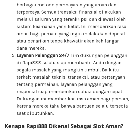
berbagai metode pembayaran yang aman dan
terpercaya. Semua transaksi finansial dilakukan
melalui saluran yang terenkripsi dan diawasi oleh
sistem keamanan yang ketat. Ini memberikan rasa
aman bagi pemain yang ingin melakukan deposit
atau penarikan tanpa khawatir akan kehilangan
dana mereka.
Layanan Pelanggan 24/7
Tim dukungan pelanggan
di Rapi888 selalu siap membantu Anda dengan
segala masalah yang mungkin timbul. Baik itu
terkait masalah teknis, transaksi, atau pertanyaan
tentang permainan, layanan pelanggan yang
responsif siap memberikan solusi dengan cepat.
Dukungan ini memberikan rasa aman bagi pemain,
karena mereka tahu bahwa bantuan selalu tersedia
saat dibutuhkan.
Kenapa Rapi888 Dikenal Sebagai Slot Aman?