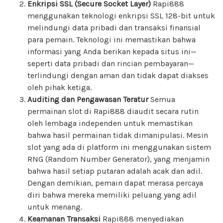
Enkripsi SSL (Secure Socket Layer)
Rapi888
menggunakan teknologi enkripsi SSL 128-bit untuk
melindungi data pribadi dan transaksi finansial
para pemain. Teknologi ini memastikan bahwa
informasi yang Anda berikan kepada situs ini—
seperti data pribadi dan rincian pembayaran—
terlindungi dengan aman dan tidak dapat diakses
oleh pihak ketiga.
Auditing dan Pengawasan Teratur
Semua
permainan slot di Rapi888 diaudit secara rutin
oleh lembaga independen untuk memastikan
bahwa hasil permainan tidak dimanipulasi. Mesin
slot yang ada di platform ini menggunakan sistem
RNG (Random Number Generator), yang menjamin
bahwa hasil setiap putaran adalah acak dan adil.
Dengan demikian, pemain dapat merasa percaya
diri bahwa mereka memiliki peluang yang adil
untuk menang.
Keamanan Transaksi
Rapi888 menyediakan