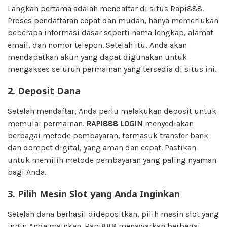
Langkah pertama adalah mendaftar di situs Rapi888.
Proses pendaftaran cepat dan mudah, hanya memerlukan
beberapa informasi dasar seperti nama lengkap, alamat
email, dan nomor telepon. Setelah itu, Anda akan
mendapatkan akun yang dapat digunakan untuk
mengakses seluruh permainan yang tersedia di situs ini.
2.
Deposit Dana
Setelah mendaftar, Anda perlu melakukan deposit untuk
memulai permainan.
RAPI888 LOGIN
menyediakan
berbagai metode pembayaran, termasuk transfer bank
dan dompet digital, yang aman dan cepat. Pastikan
untuk memilih metode pembayaran yang paling nyaman
bagi Anda.
3.
Pilih Mesin Slot yang Anda Inginkan
Setelah dana berhasil didepositkan, pilih mesin slot yang
ingin Anda mainkan. Rapi888 menawarkan berbagai