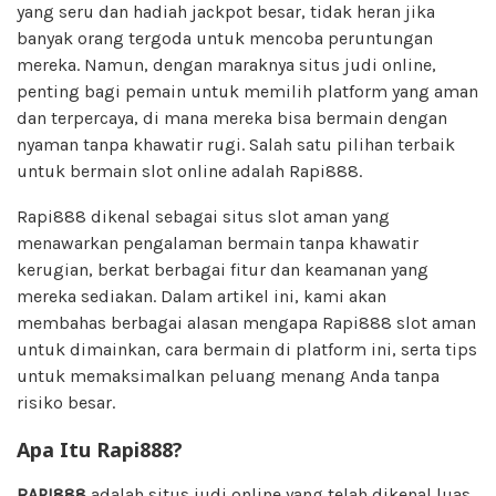
yang seru dan hadiah jackpot besar, tidak heran jika
banyak orang tergoda untuk mencoba peruntungan
mereka. Namun, dengan maraknya situs judi online,
penting bagi pemain untuk memilih platform yang aman
dan terpercaya, di mana mereka bisa bermain dengan
nyaman tanpa khawatir rugi. Salah satu pilihan terbaik
untuk bermain slot online adalah Rapi888.
Rapi888 dikenal sebagai situs slot aman yang
menawarkan pengalaman bermain tanpa khawatir
kerugian, berkat berbagai fitur dan keamanan yang
mereka sediakan. Dalam artikel ini, kami akan
membahas berbagai alasan mengapa Rapi888 slot aman
untuk dimainkan, cara bermain di platform ini, serta tips
untuk memaksimalkan peluang menang Anda tanpa
risiko besar.
Apa Itu Rapi888?
RAPI888
adalah situs judi online yang telah dikenal luas