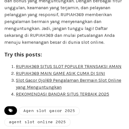
dan bonus yang menguntungkan. Dengan berbagai fitur
unggulan, keamanan yang terjamin, dan pelayanan
pelanggan yang responsif, RUPIAH369 memberikan
pengalaman bermain yang menyenangkan dan
menguntungkan. Jadi, jangan tunggu lagi! Daftar
sekarang di RUPIAH369 dan mulai petualangan Anda
menuju kemenangan besar di dunia slot online.
Try this posts:
RUPIAH369 SITUS SLOT POPULER TRANSAKSI AMAN
RUPIAH369 MAIN GAME ASIK CUMA DI SINI
Slot Gacor Ojol69 Pengalaman Bermain Slot Online
yang Menguntungkan
REKOMENDASI BANDAR SITUS TERBAIK 2025
Agen slot gacor 2025
agent slot online 2025