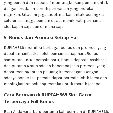
yang bersih dan responsif memungkinkan pemain untuk
dengan mudah memilih permainan yang mereka
inginkan. Situs ini juga dioptimalkan untuk perangkat
seluler, sehingga pemain dapat menikmati permainan
slot kapan saja dan di mana saja.
5.
Bonus dan Promosi Setiap Hari
RUPIAH369 memiliki berbagai bonus dan promosi yang
dapat dimanfaatkan oleh pemain setiap hari. Bonus
sambutan untuk pemain baru, bonus deposit, cashback,
dan putaran gratis adalah beberapa jenis promosi yang
dapat meningkatkan peluang kemenangan. Dengan
adanya bonus ini, pemain dapat bermain lebih lama dan
meningkatkan peluang mereka untuk meraih jackpot.
Cara Bermain di RUPIAH369 Slot Gacor
Terpercaya Full Bonus
Bagi Anda yang baru pertama kali bermain di RUPIAH369,