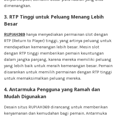
dimenangkan.
3.
RTP Tinggi untuk Peluang Menang Lebih
Besar
RUPIAH369
hanya menyediakan permainan slot dengan
RTP (Return to Player) tinggi, yang artinya peluang untuk
mendapatkan kemenangan lebih besar. Mesin slot
dengan RTP tinggi memberikan pemain keuntungan
dalam jangka panjang, karena mereka memiliki peluang
yang lebih baik untuk meraih kemenangan besar. Pemain
disarankan untuk memilih permainan dengan RTP tinggi
untuk memaksimalkan peluang mereka.
4.
Antarmuka Pengguna yang Ramah dan
Mudah Digunakan
Desain situs RUPIAH369 dirancang untuk memberikan
kenyamanan dan kemudahan bagi pemain. Antarmuka