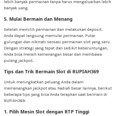
lebih banyak permainan tanpa harus mengeluarkan lebih
banyak uang.
5.
Mulai Bermain dan Menang
Setelah memilih permainan dan melakukan deposit,
Anda dapat langsung memulai permainan. Putar
gulungan dan nikmati sensasi permainan slot yang seru.
Dengan strategi yang tepat dan sedikit keberuntungan,
Anda bisa meraih kemenangan besar dan membawa
pulang jackpot.
Tips dan Trik Bermain Slot di RUPIAH369
Untuk meningkatkan peluang Anda dalam
memenangkan jackpot atau hadiah besar lainnya, berikut
beberapa tips yang bisa Anda terapkan saat bermain di
RUPIAH369:
1.
Pilih Mesin Slot dengan RTP Tinggi