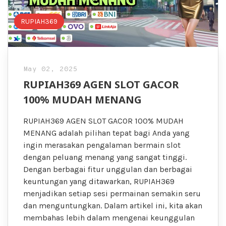
RUPIAH369
May 02, 2025
RUPIAH369 AGEN SLOT GACOR
100% MUDAH MENANG
RUPIAH369 AGEN SLOT GACOR 100% MUDAH
MENANG adalah pilihan tepat bagi Anda yang
ingin merasakan pengalaman bermain slot
dengan peluang menang yang sangat tinggi.
Dengan berbagai fitur unggulan dan berbagai
keuntungan yang ditawarkan, RUPIAH369
menjadikan setiap sesi permainan semakin seru
dan menguntungkan. Dalam artikel ini, kita akan
membahas lebih dalam mengenai keunggulan