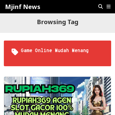
Mjinf News
Browsing Tag
Game Online Mudah Menang