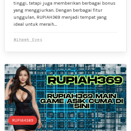
tinggi, tetapi juga memberikan berbagai bonus
yang menggiurkan. Dengan berbagai fitur
unggulan, RUPIAH369 menjadi tempat yang
ideal untuk meraih…
Mihawk Eyes
RUPIAH369