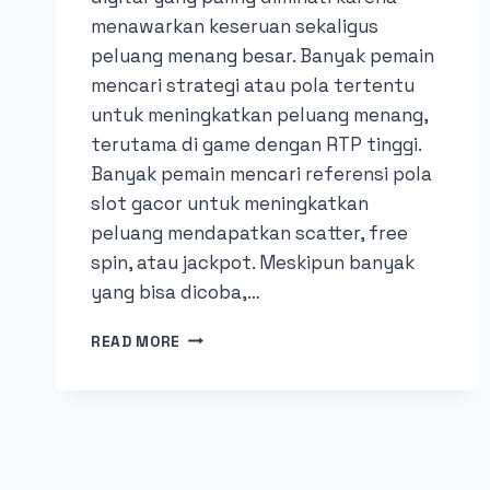
menawarkan keseruan sekaligus
peluang menang besar. Banyak pemain
mencari strategi atau pola tertentu
untuk meningkatkan peluang menang,
terutama di game dengan RTP tinggi.
Banyak pemain mencari referensi pola
slot gacor untuk meningkatkan
peluang mendapatkan scatter, free
spin, atau jackpot. Meskipun banyak
yang bisa dicoba,…
POLA
READ MORE
SLOT
GACOR
HARI
INI
DEPOSIT
QRIS