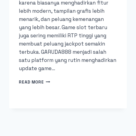
karena biasanya menghadirkan fitur
lebih modern, tampilan grafis lebih
menarik, dan peluang kemenangan
yang lebih besar. Game slot terbaru
juga sering memiliki RTP tinggi yang
membuat peluang jackpot semakin
terbuka. GARUDA888 menjadi salah
satu platform yang rutin menghadirkan
update game…
GAME
READ MORE
SLOT
GACOR
TERBARU
GARUDA888