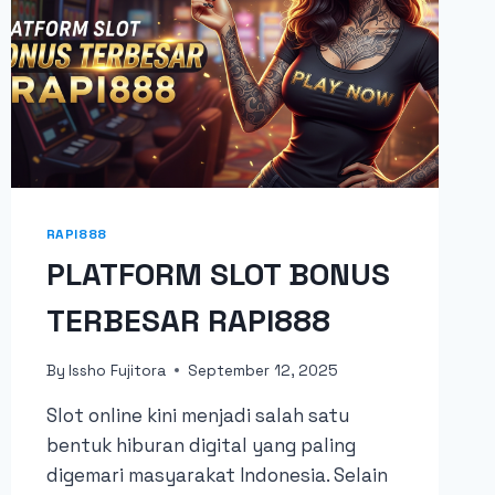
RAPI888
PLATFORM SLOT BONUS
TERBESAR RAPI888
By
Issho Fujitora
September 12, 2025
Slot online kini menjadi salah satu
bentuk hiburan digital yang paling
digemari masyarakat Indonesia. Selain