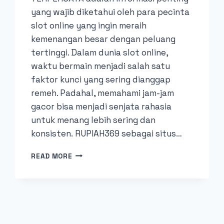
yang wajib diketahui oleh para pecinta
slot online yang ingin meraih
kemenangan besar dengan peluang
tertinggi. Dalam dunia slot online,
waktu bermain menjadi salah satu
faktor kunci yang sering dianggap
remeh. Padahal, memahami jam-jam
gacor bisa menjadi senjata rahasia
untuk menang lebih sering dan
konsisten. RUPIAH369 sebagai situs…
RUPIAH369
READ MORE
JAM
GACOR
SLOT
ONLINE
TERPERCAYA