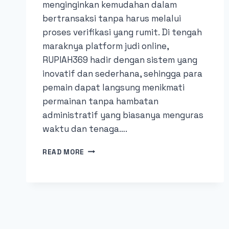
menginginkan kemudahan dalam
bertransaksi tanpa harus melalui
proses verifikasi yang rumit. Di tengah
maraknya platform judi online,
RUPIAH369 hadir dengan sistem yang
inovatif dan sederhana, sehingga para
pemain dapat langsung menikmati
permainan tanpa hambatan
administratif yang biasanya menguras
waktu dan tenaga….
RUPIAH369 SLOT
READ MORE
QRIS
BISA
TANPA
VERIFIKASI