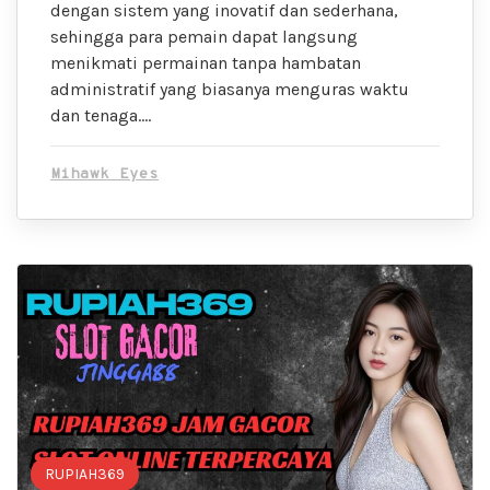
dengan sistem yang inovatif dan sederhana,
sehingga para pemain dapat langsung
menikmati permainan tanpa hambatan
administratif yang biasanya menguras waktu
dan tenaga….
Mihawk Eyes
RUPIAH369