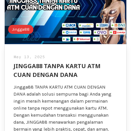
Jingga88
May 13, 2025
JINGGA88 TANPA KARTU ATM
CUAN DENGAN DANA
Jingga88 TANPA KARTU ATM CUAN DENGAN
DANA adalah solusi sempurna bagi Anda yang
ingin meraih kemenangan dalam permainan
online tanpa repot menggunakan kartu ATM.
Dengan kemudahan transaksi menggunakan
dana, JINGGA88 menawarkan pengalaman
bermain yang lebih praktis, cepat, dan aman.