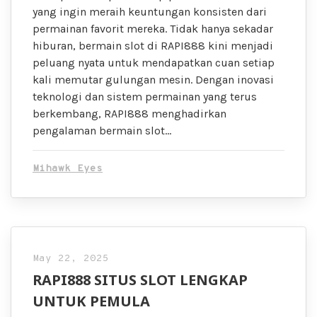
yang ingin meraih keuntungan konsisten dari
permainan favorit mereka. Tidak hanya sekadar
hiburan, bermain slot di RAPI888 kini menjadi
peluang nyata untuk mendapatkan cuan setiap
kali memutar gulungan mesin. Dengan inovasi
teknologi dan sistem permainan yang terus
berkembang, RAPI888 menghadirkan
pengalaman bermain slot…
Mihawk Eyes
May 22, 2025
RAPI888 SITUS SLOT LENGKAP
UNTUK PEMULA