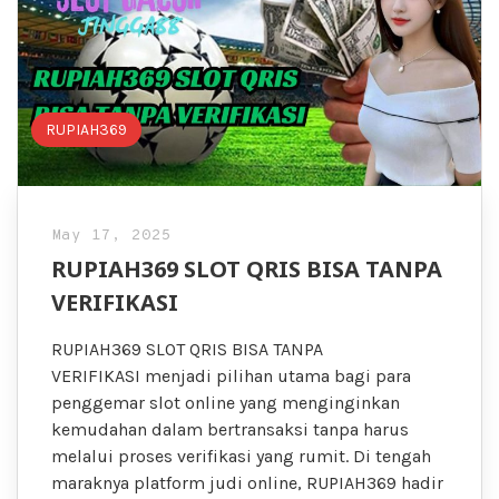
RUPIAH369
May 17, 2025
RUPIAH369 SLOT QRIS BISA TANPA
VERIFIKASI
RUPIAH369 SLOT QRIS BISA TANPA
VERIFIKASI menjadi pilihan utama bagi para
penggemar slot online yang menginginkan
kemudahan dalam bertransaksi tanpa harus
melalui proses verifikasi yang rumit. Di tengah
maraknya platform judi online, RUPIAH369 hadir