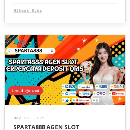
Mihawk Eyes
Uncategorized
May 08, 2025
SPARTA888 AGEN SLOT