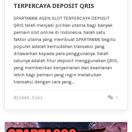
TERPERCAYA DEPOSIT QRIS
SPARTA888 AGEN SLOT TERPERCAYA DEPOSIT
QRIS telah menjadi pilihan utama bagi banyak
pemain slot online di Indonesia. Salah satu
faktor utama yang membuat SPARTA888 begitu
populer adalah kemudahan transaksi yang
ditawarkan kepada para penggunanya. Salah
satunya adalah fitur deposit menggunakan QRIS,
yang memberikan kenyamanan dan keamanan
lebih bagi pemain yang ingin melakukan
transaksi dengan cara yang…
Mihawk Eyes
2