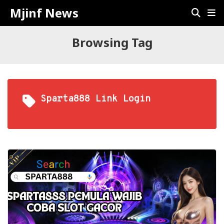
Mjinf News
Browsing Tag
Sparta888 Link Login