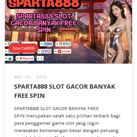
Sparta888
May 02, 2025
SPARTA888 SLOT GACOR BANYAK
FREE SPIN
SPARTA888 SLOT GACOR BANYAK FREE
SPIN merupakan salah satu pilihan terbaik bagi
para penggemar game slot yang ingin
merasakan kemenangan besar dengan peluang