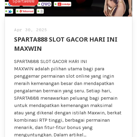
Sparta888
Apr 30, 2025
SPARTA888 SLOT GACOR HARI INI
MAXWIN
SPARTA888 SLOT GACOR HARI INI
MAXWIN adalah pilihan utama bagi para
penggemar permainan slot online yang ingin
meraih kemenangan besar dan mendapatkan
pengalaman bermain yang seru. Setiap hari,
SPARTA888 menawarkan peluang bagi pemain
untuk mendapatkan kemenangan maksimal
atau yang dikenal dengan istilah Maxwin, berkat
kombinasi RTP tinggi, berbagai permainan
menarik, dan fitur-fitur bonus yang
menguntungkan. Dalam artikel…