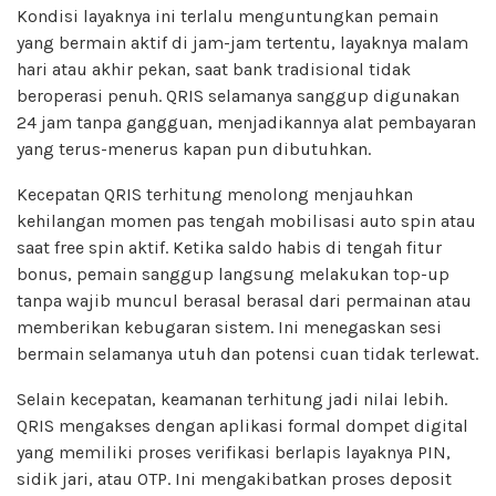
Kondisi layaknya ini terlalu menguntungkan pemain
yang bermain aktif di jam-jam tertentu, layaknya malam
hari atau akhir pekan, saat bank tradisional tidak
beroperasi penuh. QRIS selamanya sanggup digunakan
24 jam tanpa gangguan, menjadikannya alat pembayaran
yang terus-menerus kapan pun dibutuhkan.
Kecepatan QRIS terhitung menolong menjauhkan
kehilangan momen pas tengah mobilisasi auto spin atau
saat free spin aktif. Ketika saldo habis di tengah fitur
bonus, pemain sanggup langsung melakukan top-up
tanpa wajib muncul berasal berasal dari permainan atau
memberikan kebugaran sistem. Ini menegaskan sesi
bermain selamanya utuh dan potensi cuan tidak terlewat.
Selain kecepatan, keamanan terhitung jadi nilai lebih.
QRIS mengakses dengan aplikasi formal dompet digital
yang memiliki proses verifikasi berlapis layaknya PIN,
sidik jari, atau OTP. Ini mengakibatkan proses deposit