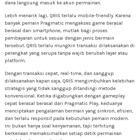
dana langsung masuk ke akun permainan.
Lebih menarik lagi, QRIS terlalu mobile-friendly. Karena
banyak pemain Pragmatic mengakses game berasal
berasal dari smartphone, mutlak bagi proses
pembayaran untuk sesuai dengan jenis bermain
tersebut. QRIS terlalu mungkin transaksi dilaksanakan di
perangkat yang serupa tanpa wajib berubah layar atau
platform.
Dengan transaksi cepat, real-time, dan sanggup
dilaksanakan kapan saja, QRIS mengimbuhkan kelebihan
strategis yang tidak sanggup ditandingi metode
konvensional. Ketika digabungkan dengan gameplay
cepat berasal berasal dari Pragmatic Play, keduanya
menciptakan pengalaman bermain yang sinkron, efisien,
dan terlalu responsif pada kebutuhan pemain modern.
Ini bukan hanya soal kenyamanan, tapi terhitung
berkenaan memaksimalkan setiap detik permainan