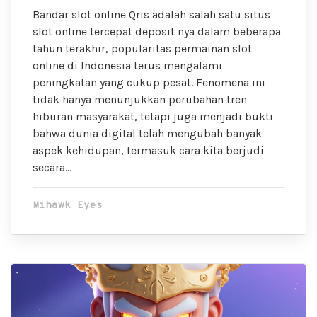
Bandar slot online Qris adalah salah satu situs
slot online tercepat deposit nya dalam beberapa
tahun terakhir, popularitas permainan slot
online di Indonesia terus mengalami
peningkatan yang cukup pesat. Fenomena ini
tidak hanya menunjukkan perubahan tren
hiburan masyarakat, tetapi juga menjadi bukti
bahwa dunia digital telah mengubah banyak
aspek kehidupan, termasuk cara kita berjudi
secara…
Mihawk Eyes