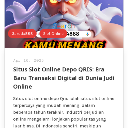
Garuda888
Slot Online
Apr 10, 2025
Situs Slot Online Depo QRIS: Era
Baru Transaksi Digital di Dunia Judi
Online
Situs slot online depo Qris ialah situs slot online
terpercaya yang mudah menang, dalam
beberapa tahun terakhir, industri perjudian
online mengalami lonjakan popularitas yang
luar biasa. Di Indonesia sendiri, meskipun