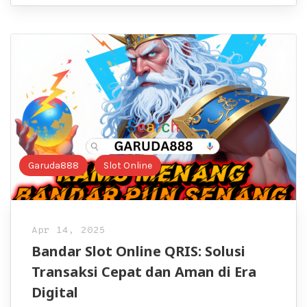
Garuda888
Slot Online
Apr 14, 2025
Bandar Slot Online QRIS: Solusi
Transaksi Cepat dan Aman di Era
Digital