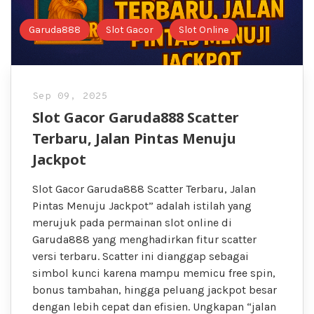
Garuda888
Slot Gacor
Slot Online
Sep 09, 2025
Slot Gacor Garuda888 Scatter
Terbaru, Jalan Pintas Menuju
Jackpot
Slot Gacor Garuda888 Scatter Terbaru, Jalan
Pintas Menuju Jackpot” adalah istilah yang
merujuk pada permainan slot online di
Garuda888 yang menghadirkan fitur scatter
versi terbaru. Scatter ini dianggap sebagai
simbol kunci karena mampu memicu free spin,
bonus tambahan, hingga peluang jackpot besar
dengan lebih cepat dan efisien. Ungkapan “jalan